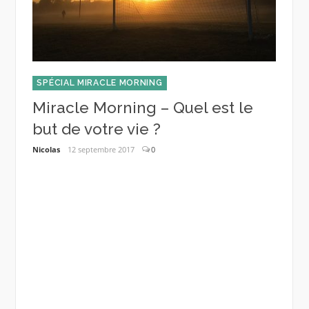
SPÉCI
g
Vlo
s de
#03 
SPÉCIAL MIRACLE MORNING
Nicolas
Miracle Morning – Quel est le
but de votre vie ?
Nicolas
12 septembre 2017
0